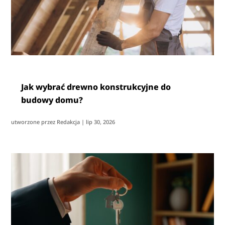
Jak wybrać drewno konstrukcyjne do
budowy domu?
utworzone przez
Redakcja
|
lip 30, 2026