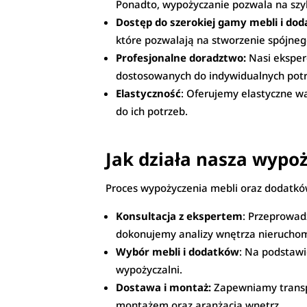
Ponadto, wypożyczanie pozwala na szy
Dostęp do szerokiej gamy mebli i do
które pozwalają na stworzenie spójneg
Profesjonalne doradztwo:
Nasi eksper
dostosowanych do indywidualnych potrz
Elastyczność
: Oferujemy elastyczne w
do ich potrzeb.
Jak działa nasza wypo
Proces wypożyczenia mebli oraz dodatków 
Konsultacja z ekspertem
: Przeprowad
dokonujemy analizy wnętrza nieruchom
Wybór mebli i dodatków
: Na podstawi
wypożyczalni.
Dostawa i montaż:
Zapewniamy transpo
montażem oraz aranżacją wnętrz.