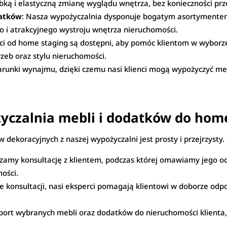
bką i elastyczną zmianę wyglądu wnętrza, bez konieczności p
datków
: Nasza wypożyczalnia dysponuje bogatym asortymente
o i atrakcyjnego wystroju wnętrza nieruchomości.
ci od home staging są dostępni, aby pomóc klientom w wyborz
eb oraz stylu nieruchomości.
arunki wynajmu, dzięki czemu nasi klienci mogą wypożyczyć m
życzalnia mebli i dodatków do hom
dekoracyjnych z naszej wypożyczalni jest prosty i przejrzysty. 
zamy konsultację z klientem, podczas której omawiamy jego ocz
ości.
e konsultacji, nasi eksperci pomagają klientowi w doborze odp
rt wybranych mebli oraz dodatków do nieruchomości klienta, 