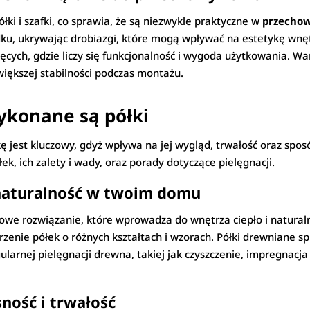
ółki i szafki, co sprawia, że są niezwykle praktyczne w
przecho
ku, ukrywając drobiazgi, które mogą wpływać na estetykę wnętr
cięcych, gdzie liczy się funkcjonalność i wygoda użytkowania. Wa
iększej stabilności podczas montażu.
wykonane są półki
ę jest kluczowy, gdyż wpływa na jej wygląd, trwałość oraz spo
k, ich zalety i wady, oraz porady dotyczące pielęgnacji.
 naturalność w twoim domu
sowe rozwiązanie, które wprowadza do wnętrza ciepło i natural
zenie półek o różnych kształtach i wzorach. Półki drewniane sp
gularnej pielęgnacji drewna, takiej jak czyszczenie, impregnacj
ność i trwałość