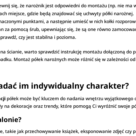
wnij się, że narożnik jest odpowiedni do montażu (np. nie ma w 
ch miejsce, gdzie będą znajdować się uchwyty półki narożnej.
naczonymi punktami, a następnie umieść w nich kołki rozporow
ian za pomocą śrub, upewniając się, że są one równo zamocowa
rawdź, czy jest stabilna i pozioma.
na ścianie, warto sprawdzić instrukcję montażu dołączoną do p
dku. Montaż półek narożnych może różnić się w zależności od r
nadać im indywidualny charakter?
cji
półek może być kluczem do nadania wnętrzu wyjątkowego ch
 na dekoracje oraz trendy, które pomogą Ci wyróżnić swoje półk
alonie?
e, takie jak przechowywanie książek, eksponowanie zdjęć czy p