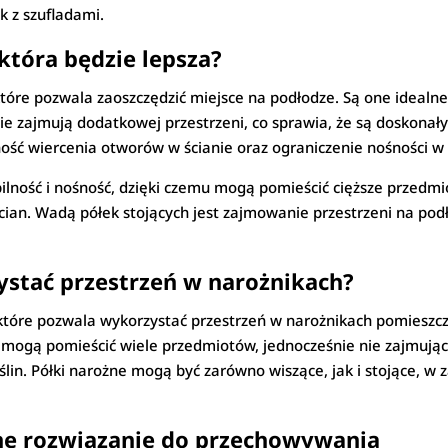
k z szufladami.
 która będzie lepsza?
które pozwala zaoszczędzić miejsce na podłodze. Są one idealn
nie zajmują dodatkowej przestrzeni, co sprawia, że są doskon
ść wiercenia otworów w ścianie oraz ograniczenie nośności w 
tabilność i nośność, dzięki czemu mogą pomieścić cięższe przedm
ian. Wadą półek stojących jest zajmowanie przestrzeni na po
ystać przestrzeń w narożnikach?
 które pozwala wykorzystać przestrzeń w narożnikach pomieszc
e mogą pomieścić wiele przedmiotów, jednocześnie nie zajmując
lin. Półki narożne mogą być zarówno wiszące, jak i stojące, w z
zne rozwiązanie do przechowywania