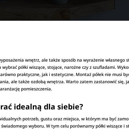
 wyposażenia wnętrz, ale także sposób na wyrażenie własnego s
a wybrać półki wiszące, stojące, narożne czy z szufladami. Wyk
 zarówno praktyczne, jak i estetyczne. Montaż półek nie musi 
ania, ale także ozdobą wnętrza. Warto zatem zastanowić się, 
w aranżację pomieszczenia.
rać idealną dla siebie?
ywidualnych potrzeb, gustu oraz miejsca, w którym ma być za
ać świadomego wyboru. W tym celu porównamy półki wiszące i 