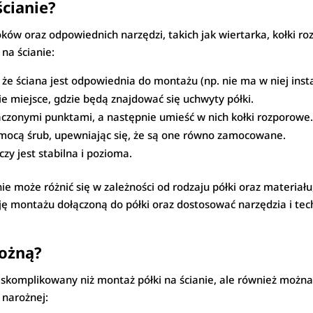
cianie?
ków oraz odpowiednich narzędzi, takich jak wiertarka, kołki ro
na ścianie:
 że ściana jest odpowiednia do montażu (np. nie ma w niej instal
e miejsce, gdzie będą znajdować się uchwyty półki.
aczonymi punktami, a następnie umieść w nich kołki rozporowe
omocą śrub, upewniając się, że są one równo zamocowane.
zy jest stabilna i pozioma.
ie może różnić się w zależności od rodzaju półki oraz materiału
ję montażu dołączoną do półki oraz dostosować narzędzia i t
ożną?
j skomplikowany niż montaż półki na ścianie, ale również możn
 narożnej: