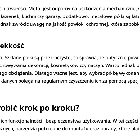
 i trwałości. Metal jest odporny na uszkodzenia mechaniczne,
 łazienek, kuchni czy garaży. Dodatkowo, metalowe półki są ła
jednak zwrócić uwagę na jakość powłoki ochronnej, która zapobi
 lekkość
ci. Szklane półki są przezroczyste, co sprawia, że optycznie pow
zechowywania dekoracji, kosmetyków czy naczyń. Warto jednak p
o obciążenia. Dlatego ważne jest, aby wybrać półkę wykonaną
zklanych polega na regularnym czyszczeniu ich za pomocą specj
robić krok po kroku?
 ich funkcjonalności i bezpieczeństwa użytkowania. W tej częśc
żnych, narzędzia potrzebne do montażu oraz porady, które ułat