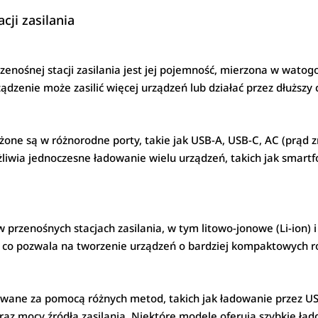
cji zasilania
enośnej stacji zasilania jest jej pojemność, mierzona w wato
ądzenie może zasilić więcej urządzeń lub działać przez dłuższ
żone są w różnorodne porty, takie jak USB-A, USB-C, AC (prąd z
liwia jednoczesne ładowanie wielu urządzeń, takich jak smartfo
w przenośnych stacjach zasilania, w tym litowo-jonowe (Li-ion) i
ne, co pozwala na tworzenie urządzeń o bardziej kompaktowych 
owane za pomocą różnych metod, takich jak ładowanie przez US
raz mocy źródła zasilania. Niektóre modele oferują szybkie ład