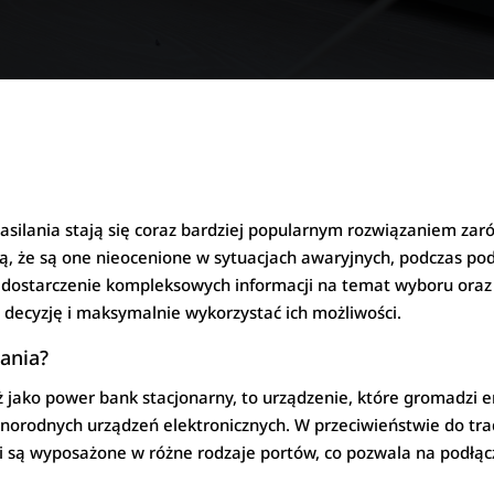
zasilania stają się coraz bardziej popularnym rozwiązaniem zaró
ją, że są one nieocenione w sytuacjach awaryjnych, podczas po
 dostarczenie kompleksowych informacji na temat wyboru oraz 
 decyzję i maksymalnie wykorzystać ich możliwości.
lania?
ż jako power bank stacjonarny, to urządzenie, które gromadzi en
óżnorodnych urządzeń elektronicznych. W przeciwieństwie do t
i są wyposażone w różne rodzaje portów, co pozwala na podłącz