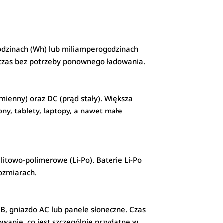
godzinach (Wh) lub miliamperogodzinach
y czas bez potrzeby ponownego ładowania.
mienny) oraz DC (prąd stały). Większa
ny, tablety, laptopy, a nawet małe
 litowo-polimerowe (Li-Po). Baterie Li-Po
rozmiarach.
B, gniazdo AC lub panele słoneczne. Czas
owanie, co jest szczególnie przydatne w