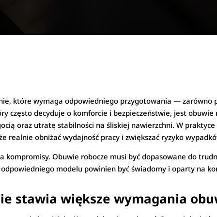
nie, które wymaga odpowiedniego przygotowania — zarówno po
y często decyduje o komforcie i bezpieczeństwie, jest obuwie r
ocią oraz utratę stabilności na śliskiej nawierzchni. W praktyc
że realnie obniżać wydajność pracy i zwiększać ryzyko wypadkó
 kompromisy. Obuwie robocze musi być dopasowane do trudnyc
 odpowiedniego modelu powinien być świadomy i oparty na kon
nie stawia większe wymagania obu