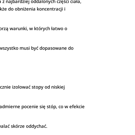
z najbardziej oddalonych części ciała,
akże do obniżenia koncentracji i
rzą warunki, w których łatwo o
— wszystko musi być dopasowane do
nie izolować stopy od niskiej
admierne pocenie się stóp, co w efekcie
walać skórze oddychać.