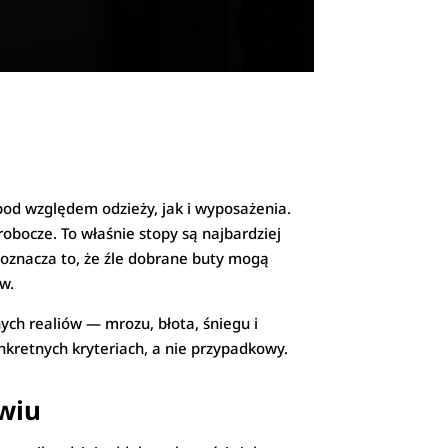
d względem odzieży, jak i wyposażenia.
obocze. To właśnie stopy są najbardziej
e oznacza to, że źle dobrane buty mogą
w.
h realiów — mrozu, błota, śniegu i
kretnych kryteriach, a nie przypadkowy.
wiu