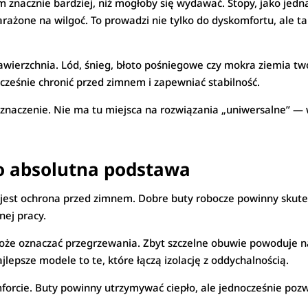
znacznie bardziej, niż mogłoby się wydawać. Stopy, jako jedna 
 narażone na wilgoć. To prowadzi nie tylko do dyskomfortu, ale t
erzchnia. Lód, śnieg, błoto pośniegowe czy mokra ziemia two
cześnie chronić przed zimnem i zapewniać stabilność.
 znaczenie. Nie ma tu miejsca na rozwiązania „uniwersalne” 
ko absolutna podstawa
est ochrona przed zimnem. Dobre buty robocze powinny skutecz
ej pracy.
 może oznaczać przegrzewania. Zbyt szczelne obuwie powoduje n
lepsze modele to te, które łączą izolację z oddychalnością.
orcie. Buty powinny utrzymywać ciepło, ale jednocześnie poz