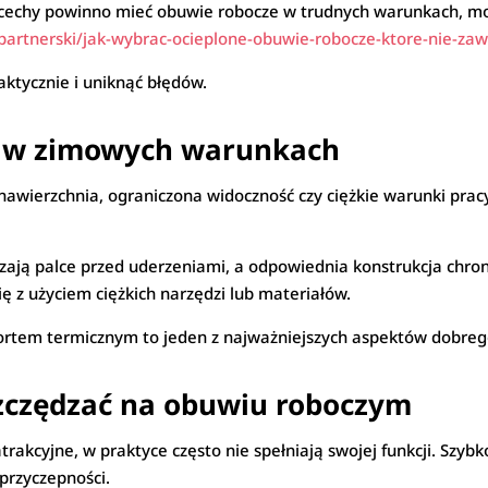
e cechy powinno mieć obuwie robocze w trudnych warunkach, mog
l-partnerski/jak-wybrac-ocieplone-obuwie-robocze-ktore-nie-za
aktycznie i uniknąć błędów.
 w zimowych warunkach
 nawierzchnia, ograniczona widoczność czy ciężkie warunki pra
ją palce przed uderzeniami, a odpowiednia konstrukcja chroni
 z użyciem ciężkich narzędzi lub materiałów.
ortem termicznym to jeden z najważniejszych aspektów dobre
szczędzać na obuwiu roboczym
kcyjne, w praktyce często nie spełniają swojej funkcji. Szybk
 przyczepności.