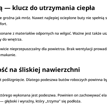
ą — klucz do utrzymania ciepła
groźna jak mróz. Nawet najlepiej ocieplone buty nie spełnią s
fort.
nane z materiałów odpornych na wilgoć. Ważne jest także uszc
y do wnętrza.
wicie nieprzepuszczalny dla powietrza. Brak wentylacji prowad
zemakanie.
ość na śliskiej nawierzchni
st poślizgnięcie. Dlatego podeszwa butów roboczych powinna b
 którego wykonana jest podeszwa. Powinien on zachowywać ela
— głęboki i wyraźny, który „trzyma” się podłoża.