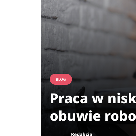
BLOG
Praca w nis
obuwie roboc
Redakcja