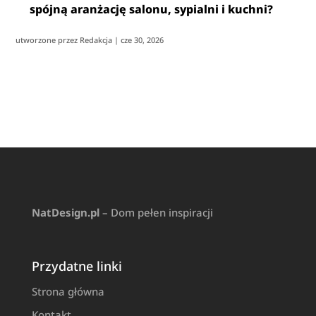
spójną aranżację salonu, sypialni i kuchni?
utworzone przez
Redakcja
|
cze 30, 2026
NatDesign.pl
– Dom pełen inspiracji
Przydatne linki
Strona główna
Kontakt